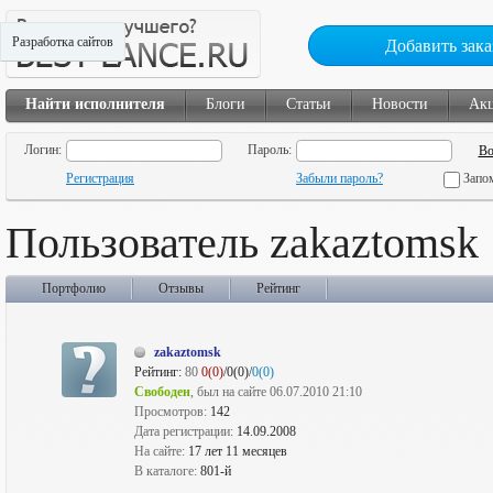
Разработка сайтов
Добавить зака
Найти исполнителя
Блоги
Статьи
Новости
Ак
Логин:
Пароль:
Регистрация
Забыли пароль?
Запо
Пользователь zakaztomsk
Портфолио
Отзывы
Рейтинг
zakaztomsk
Рейтинг:
80
0(0)
/0(0)/
0(0)
Свободен
, был на сайте 06.07.2010 21:10
Просмотров:
142
Дата регистрации:
14.09.2008
На сайте:
17 лет 11 месяцев
В каталоге:
801-й