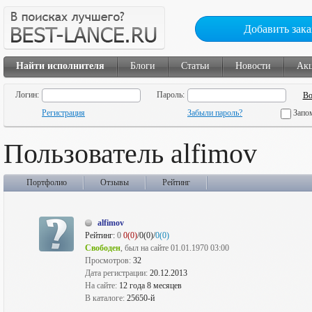
Добавить зака
Найти исполнителя
Блоги
Статьи
Новости
Ак
Логин:
Пароль:
Регистрация
Забыли пароль?
Запо
Пользователь alfimov
Портфолио
Отзывы
Рейтинг
alfimov
Рейтинг:
0
0(0)
/0(0)/
0(0)
Свободен
, был на сайте 01.01.1970 03:00
Просмотров:
32
Дата регистрации:
20.12.2013
На сайте:
12 года 8 месяцев
В каталоге:
25650-й