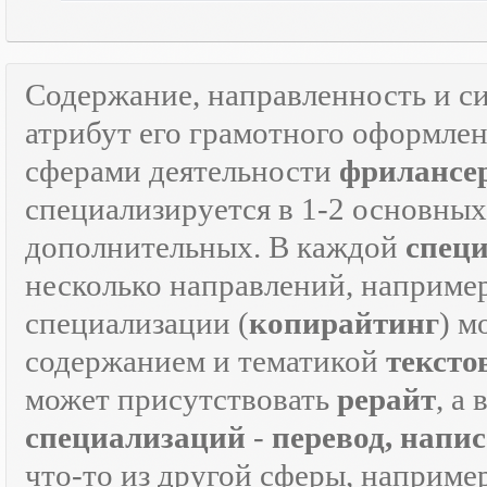
Содержание, направленность и с
атрибут его грамотного оформле
сферами деятельности
фрилансе
специализируется в 1-2 основны
дополнительных. В каждой
спец
несколько направлений, наприме
специализации (
копирайтинг
) м
содержанием и тематикой
тексто
может присутствовать
рерайт
, а
специализаций
-
перевод, напи
что-то из другой сферы, наприме