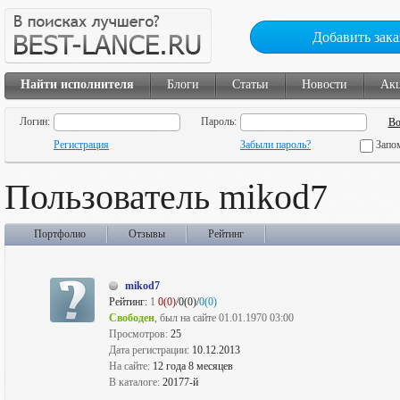
Добавить зака
Найти исполнителя
Блоги
Статьи
Новости
Ак
Логин:
Пароль:
Регистрация
Забыли пароль?
Запо
Пользователь mikod7
Портфолио
Отзывы
Рейтинг
mikod7
Рейтинг:
1
0(0)
/0(0)/
0(0)
Свободен
, был на сайте 01.01.1970 03:00
Просмотров:
25
Дата регистрации:
10.12.2013
На сайте:
12 года 8 месяцев
В каталоге:
20177-й