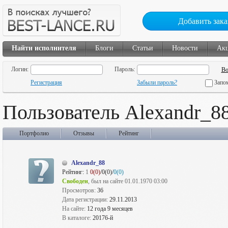
Добавить зака
Найти исполнителя
Блоги
Статьи
Новости
Ак
Логин:
Пароль:
Регистрация
Забыли пароль?
Запо
Пользователь Alexandr_8
Портфолио
Отзывы
Рейтинг
Alexandr_88
Рейтинг:
1
0(0)
/0(0)/
0(0)
Свободен
, был на сайте 01.01.1970 03:00
Просмотров:
36
Дата регистрации:
29.11.2013
На сайте:
12 года 9 месяцев
В каталоге:
20176-й