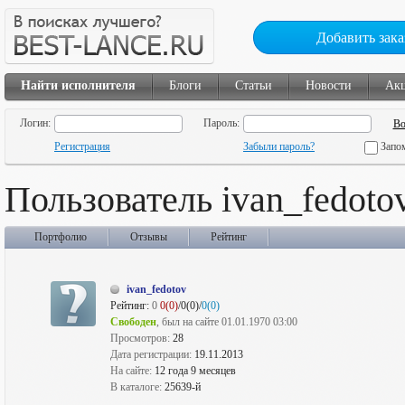
Добавить зака
Найти исполнителя
Блоги
Статьи
Новости
Ак
Логин:
Пароль:
Регистрация
Забыли пароль?
Запо
Пользователь ivan_fedoto
Портфолио
Отзывы
Рейтинг
ivan_fedotov
Рейтинг:
0
0(0)
/0(0)/
0(0)
Свободен
, был на сайте 01.01.1970 03:00
Просмотров:
28
Дата регистрации:
19.11.2013
На сайте:
12 года 9 месяцев
В каталоге:
25639-й