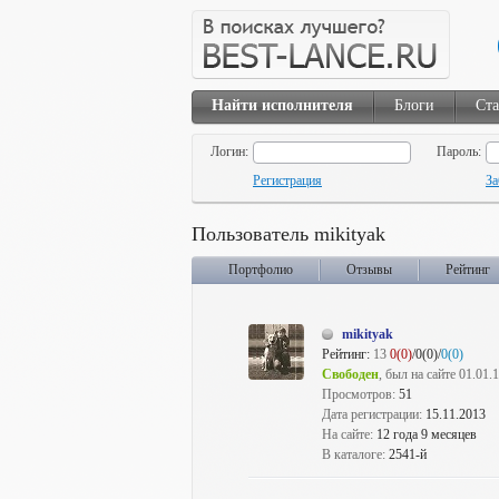
Найти исполнителя
Блоги
Ста
Логин:
Пароль:
Регистрация
За
Пользователь mikityak
Портфолио
Отзывы
Рейтинг
mikityak
Рейтинг:
13
0(0)
/0(0)/
0(0)
Свободен
, был на сайте 01.01.
Просмотров:
51
Дата регистрации:
15.11.2013
На сайте:
12 года 9 месяцев
В каталоге:
2541-й