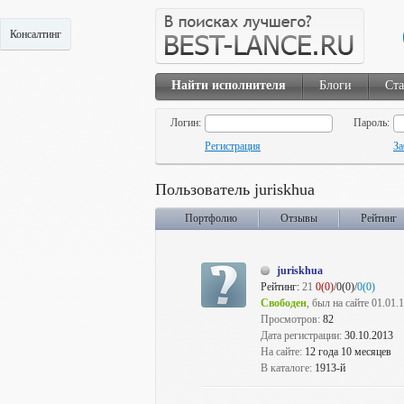
Консалтинг
Найти исполнителя
Блоги
Ста
Логин:
Пароль:
Регистрация
За
Пользователь juriskhua
Портфолио
Отзывы
Рейтинг
juriskhua
Рейтинг:
21
0(0)
/0(0)/
0(0)
Свободен
, был на сайте 01.01.
Просмотров:
82
Дата регистрации:
30.10.2013
На сайте:
12 года 10 месяцев
В каталоге:
1913-й