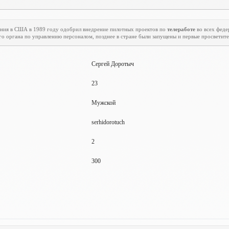
ения в США в 1989 году одобрил внедрение пилотных проектов по
телеработе
во всех феде
го органа по управлению персоналом, позднее в стране были запущены и первые просветит
Сергей Доротыч
23
Мужской
serhidorotuch
2
300