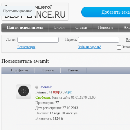
Программирование
Добавить зака
Найти исполнителя
Блоги
Статьи
Новости
Ак
Логин:
Пароль:
Регистрация
Забыли пароль?
Запо
Пользователь awamit
Портфолио
Отзывы
Рейтинг
awamit
Рейтинг:
41
0(0)
/0(0)/
0(0)
Свободен
, был на сайте 01.01.1970 03:00
Просмотров:
77
Дата регистрации:
27.10.2013
На сайте:
12 года 10 месяцев
В каталоге:
1124-й