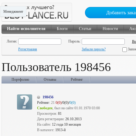
Менеджмент
Добавить зака
Найти исполнителя
Блоги
Статьи
Новости
Ак
Логин:
Пароль:
Регистрация
Забыли пароль?
Запо
Пользователь 198456
Портфолио
Отзывы
Рейтинг
198456
Рейтинг:
21
0(0)
/0(0)/
0(0)
Свободен
, был на сайте 01.01.1970 03:00
Просмотров:
81
Дата регистрации:
26.10.2013
На сайте:
12 года 10 месяцев
В каталоге:
1913-й