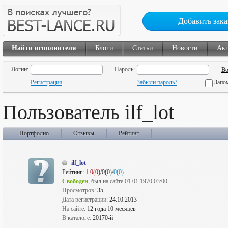
Добавить зака
Найти исполнителя
Блоги
Статьи
Новости
Ак
Логин:
Пароль:
Регистрация
Забыли пароль?
Запо
Пользователь ilf_lot
Портфолио
Отзывы
Рейтинг
ilf_lot
Рейтинг:
1
0(0)
/0(0)/
0(0)
Свободен
, был на сайте 01.01.1970 03:00
Просмотров:
35
Дата регистрации:
24.10.2013
На сайте:
12 года 10 месяцев
В каталоге:
20170-й