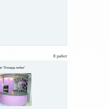
8 работ
ня "Площадь любви"