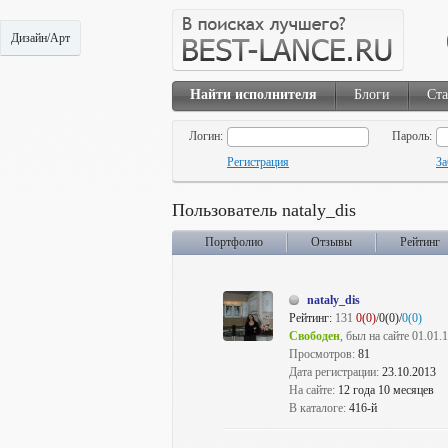
Дизайн/Арт
Найти исполнителя
Блоги
Ста
Логин:
Пароль:
Регистрация
За
Пользователь nataly_dis
Портфолио
Отзывы
Рейтинг
nataly_dis
Рейтинг:
131
0(0)
/0(0)/
0(0)
Свободен
, был на сайте 01.01.
Просмотров:
81
Дата регистрации:
23.10.2013
На сайте:
12 года 10 месяцев
В каталоге:
416-й