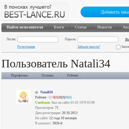
Добавить зака
Найти исполнителя
Блоги
Статьи
Новости
Ак
Логин:
Пароль:
Регистрация
Забыли пароль?
Запо
Пользователь Natali34
Портфолио
Отзывы
Рейтинг
Natali34
Рейтинг:
11
0(0)
/0(0)/
0(0)
Свободен
, был на сайте 01.01.1970 03:00
Просмотров:
71
Дата регистрации:
20.10.2013
На сайте:
12 года 10 месяцев
В каталоге:
3926-й