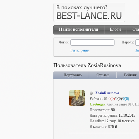
Найти исполнителя
Блоги
Ста
Логин:
Пароль:
Регистрация
За
Пользователь ZosiaRusinova
Портфолио
Отзывы
Рейтинг
ZosiaRusinova
Рейтинг:
61
0(0)
/0(0)/
0(0)
Свободен
, был на сайте 01.01.
Просмотров:
90
Дата регистрации:
15.10.2013
На сайте:
12 года 10 месяцев
В каталоге:
976-й