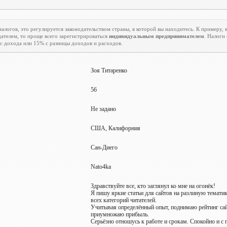
алогов, это регулируется законодательством страны, в которой вы находитесь. К примеру, в
ателем, то проще всего зарегистрироваться
индивидуальным предпринимателем
. Налоги
с дохода или 15% с разницы доходов и расходов.
Зоя Титаренко
56
Не задано
США, Калифорния
Сан-Диего
Nato4ka
Здравствуйте все, кто заглянул ко мне на огонёк!
Я пишу яркие статьи для сайтов на разлиную темат
всех категорий читателей.
Учитывая определённый опыт, поднимаю рейтинг сайт
приумножаю прибыль.
Серьёзно отношусь к работе и срокам. Спокойно и с