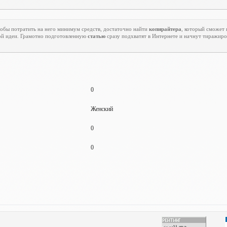
тобы потратить на него минимум средств, достаточно найти
копирайтера
, который сможет
й идеи. Грамотно подготовленную
статью
сразу подхватят в Интернете и начнут тиражиро
0
Женский
0
0