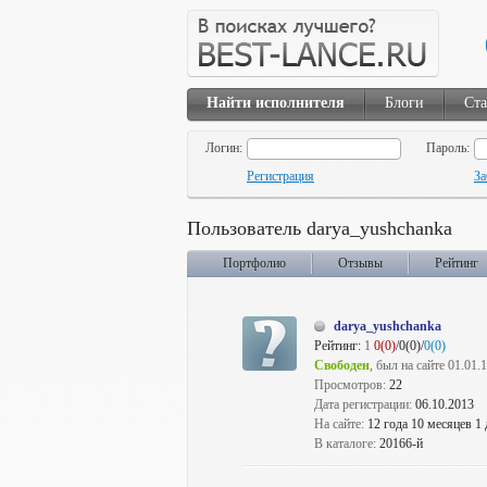
Найти исполнителя
Блоги
Ста
Логин:
Пароль:
Регистрация
За
Пользователь darya_yushchanka
Портфолио
Отзывы
Рейтинг
darya_yushchanka
Рейтинг:
1
0(0)
/0(0)/
0(0)
Свободен
, был на сайте 01.01.
Просмотров:
22
Дата регистрации:
06.10.2013
На сайте:
12 года 10 месяцев 1 
В каталоге:
20166-й