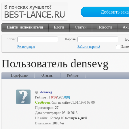
Добавить зака
Найти исполнителя
Блоги
Статьи
Новости
Ак
Логин:
Пароль:
Регистрация
Забыли пароль?
Запо
Пользователь densevg
Портфолио
Отзывы
Рейтинг
densevg
Рейтинг:
1
0(0)
/0(0)/
0(0)
Свободен
, был на сайте 01.01.1970 03:00
Просмотров:
27
Дата регистрации:
03.10.2013
На сайте:
12 года 10 месяцев 4 дней
В каталоге:
20167-й