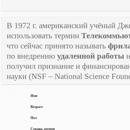
В 1972 г. американский учёный Дж
использовать термин
Телекоммьют
что сейчас принято называть
фрил
по внедрению
удаленной работы
н
получил признание и финансирова
науки (
NSF
–
National
Science
Found
Имя
Возраст
Пол
Страна, регион