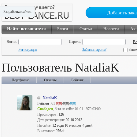
Разработка сайтов
Добавить зака
Найти исполнителя
Блоги
Статьи
Новости
Ак
Логин:
Пароль:
Регистрация
Забыли пароль?
Запо
Пользователь NataliaK
Портфолио
Отзывы
Рейтинг
NataliaK
Рейтинг:
61
0(0)
/0(0)/
0(0)
Свободен
, был на сайте 01.01.1970 03:00
Просмотров:
126
Дата регистрации:
02.10.2013
На сайте:
12 года 10 месяцев 4 дней
В каталоге:
976-й