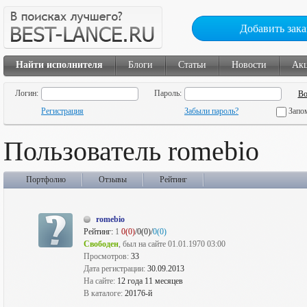
Добавить зака
Найти исполнителя
Блоги
Статьи
Новости
Ак
Логин:
Пароль:
Регистрация
Забыли пароль?
Запо
Пользователь romebio
Портфолио
Отзывы
Рейтинг
romebio
Рейтинг:
1
0(0)
/0(0)/
0(0)
Свободен
, был на сайте 01.01.1970 03:00
Просмотров:
33
Дата регистрации:
30.09.2013
На сайте:
12 года 11 месяцев
В каталоге:
20176-й