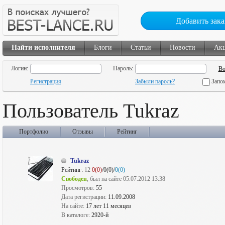
Добавить зака
Найти исполнителя
Блоги
Статьи
Новости
Ак
Логин:
Пароль:
Регистрация
Забыли пароль?
Запо
Пользователь Tukraz
Портфолио
Отзывы
Рейтинг
Tukraz
Рейтинг:
12
0(0)
/0(0)/
0(0)
Свободен
, был на сайте 05.07.2012 13:38
Просмотров:
55
Дата регистрации:
11.09.2008
На сайте:
17 лет 11 месяцев
В каталоге:
2920-й