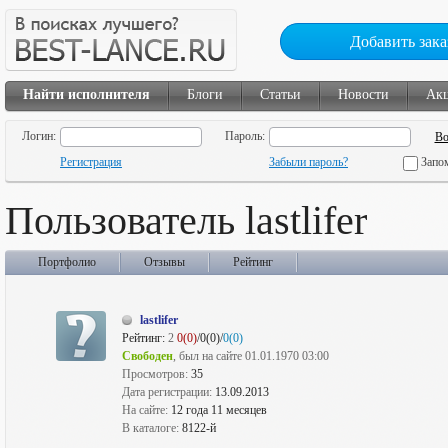
Добавить зака
Найти исполнителя
Блоги
Статьи
Новости
Ак
Логин:
Пароль:
Регистрация
Забыли пароль?
Запо
Пользователь lastlifer
Портфолио
Отзывы
Рейтинг
lastlifer
Рейтинг:
2
0(0)
/0(0)/
0(0)
Свободен
, был на сайте 01.01.1970 03:00
Просмотров:
35
Дата регистрации:
13.09.2013
На сайте:
12 года 11 месяцев
В каталоге:
8122-й