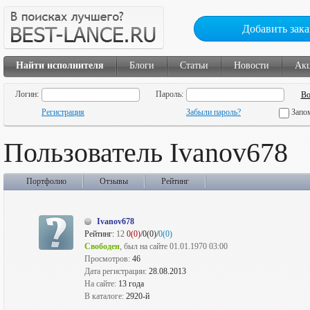
Добавить зака
Найти исполнителя
Блоги
Статьи
Новости
Ак
Логин:
Пароль:
Регистрация
Забыли пароль?
Запо
Пользователь Ivanov678
Портфолио
Отзывы
Рейтинг
Ivanov678
Рейтинг:
12
0(0)
/0(0)/
0(0)
Свободен
, был на сайте 01.01.1970 03:00
Просмотров:
46
Дата регистрации:
28.08.2013
На сайте:
13 года
В каталоге:
2920-й