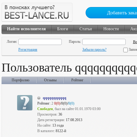
Добавить зака
Найти исполнителя
Блоги
Статьи
Новости
Ак
Логин:
Пароль:
Регистрация
Забыли пароль?
Запо
Пользователь qqqqqqqqqq
Портфолио
Отзывы
Рейтинг
qqqqqqqqqqq
Рейтинг:
2
0(0)
/0(0)/
0(0)
Свободен
, был на сайте 01.01.1970 03:00
Просмотров:
36
Дата регистрации:
17.08.2013
На сайте:
13 года
В каталоге:
8122-й