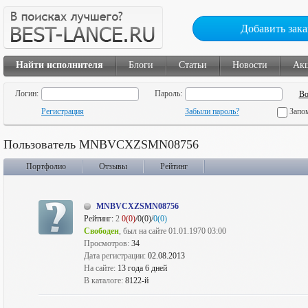
Добавить зака
Найти исполнителя
Блоги
Статьи
Новости
Ак
Логин:
Пароль:
Регистрация
Забыли пароль?
Запо
Пользователь MNBVCXZSMN08756
Портфолио
Отзывы
Рейтинг
MNBVCXZSMN08756
Рейтинг:
2
0(0)
/0(0)/
0(0)
Свободен
, был на сайте 01.01.1970 03:00
Просмотров:
34
Дата регистрации:
02.08.2013
На сайте:
13 года 6 дней
В каталоге:
8122-й