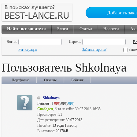
Добавить зака
Найти исполнителя
Блоги
Статьи
Новости
Ак
Логин:
Пароль:
Регистрация
Забыли пароль?
Запо
Пользователь Shkolnaya
Портфолио
Отзывы
Рейтинг
Shkolnaya
Рейтинг:
1
0(0)
/0(0)/
0(0)
Свободен
, был на сайте 30.07.2013 16:35
Просмотров:
31
Дата регистрации:
30.07.2013
На сайте:
13 года 1 месяц
В каталоге:
20170-й