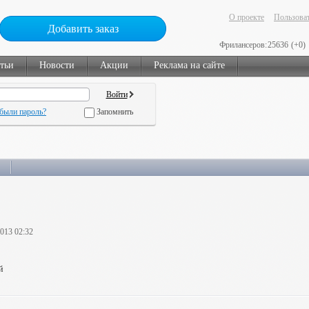
О проекте
Пользоват
Добавить заказ
Фрилансеров:
25636
(+0)
тьи
Новости
Акции
Реклама на сайте
были пароль?
Запомнить
2013 02:32
й