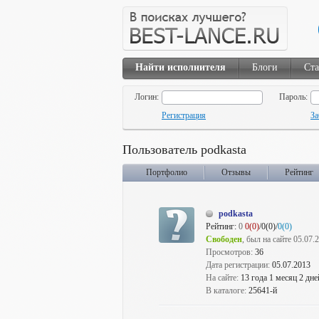
Найти исполнителя
Блоги
Ста
Логин:
Пароль:
Регистрация
За
Пользователь podkasta
Портфолио
Отзывы
Рейтинг
podkasta
Рейтинг:
0
0(0)
/0(0)/
0(0)
Свободен
, был на сайте 05.07.
Просмотров:
36
Дата регистрации:
05.07.2013
На сайте:
13 года 1 месяц 2 дне
В каталоге:
25641-й