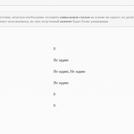
источник, зачастую необходимо составить
уникальную статью
на основе ни одного их десятк
 текст использовался, но зато полученный
контент
будет более уникальным.
0
Не задано
Не задано, Не задано
Не задано
0
0