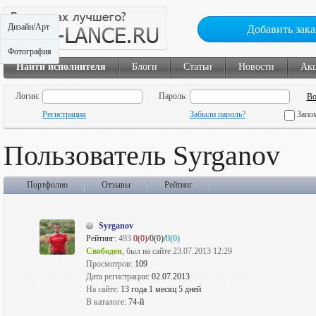
Дизайн/Арт
Добавить зака
Фотография
Найти исполнителя
Блоги
Статьи
Новости
Ак
Логин:
Пароль:
Регистрация
Забыли пароль?
Запо
Пользователь Syrganov
Портфолио
Отзывы
Рейтинг
Syrganov
Рейтинг:
493
0(0)
/0(0)/
0(0)
Свободен
, был на сайте 23.07.2013 12:29
Просмотров:
109
Дата регистрации:
02.07.2013
На сайте:
13 года 1 месяц 5 дней
В каталоге:
74-й