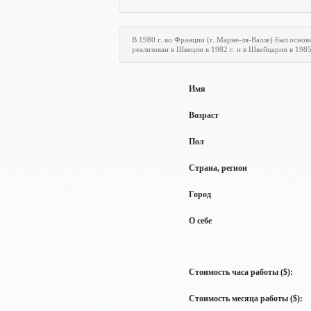
В 1980 г. во Франции (г. Марне-ля-Валле) был осн
реализован в Швеции в 1982 г. и в Швейцарии в 198
Имя
Возраст
Пол
Страна, регион
Город
О себе
Стоимость часа работы ($):
Стоимость месяца работы ($):