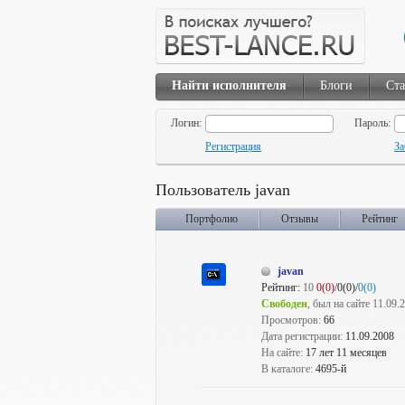
Найти исполнителя
Блоги
Ста
Логин:
Пароль:
Регистрация
За
Пользователь javan
Портфолио
Отзывы
Рейтинг
javan
Рейтинг:
10
0(0)
/0(0)/
0(0)
Свободен
, был на сайте 11.09.
Просмотров:
66
Дата регистрации:
11.09.2008
На сайте:
17 лет 11 месяцев
В каталоге:
4695-й