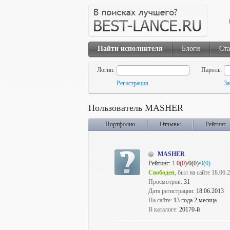
Найти исполнителя
Блоги
Ста
Логин:
Пароль:
Регистрация
За
Пользователь MASHER
Портфолио
Отзывы
Рейтинг
MASHER
Рейтинг:
1
0(0)
/0(0)/
0(0)
Свободен
, был на сайте 18.06.
Просмотров:
31
Дата регистрации:
18.06.2013
На сайте:
13 года 2 месяца
В каталоге:
20170-й