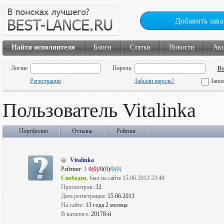
Добавить зака
Найти исполнителя
Блоги
Статьи
Новости
Ак
Логин:
Пароль:
Регистрация
Забыли пароль?
Запо
Пользователь Vitalinka
Портфолио
Отзывы
Рейтинг
Vitalinka
Рейтинг:
1
0(0)
/0(0)/
0(0)
Свободен
, был на сайте 15.06.2013 23:48
Просмотров:
32
Дата регистрации:
15.06.2013
На сайте:
13 года 2 месяца
В каталоге:
20178-й