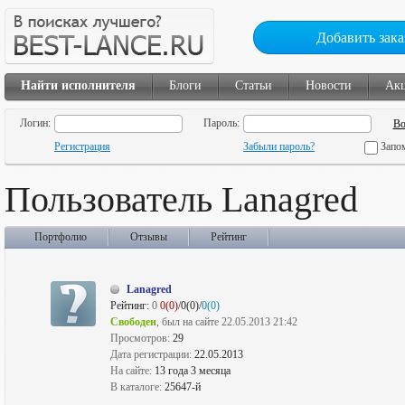
Добавить зака
Найти исполнителя
Блоги
Статьи
Новости
Ак
Логин:
Пароль:
Регистрация
Забыли пароль?
Запо
Пользователь Lanagred
Портфолио
Отзывы
Рейтинг
Lanagred
Рейтинг:
0
0(0)
/0(0)/
0(0)
Свободен
, был на сайте 22.05.2013 21:42
Просмотров:
29
Дата регистрации:
22.05.2013
На сайте:
13 года 3 месяца
В каталоге:
25647-й