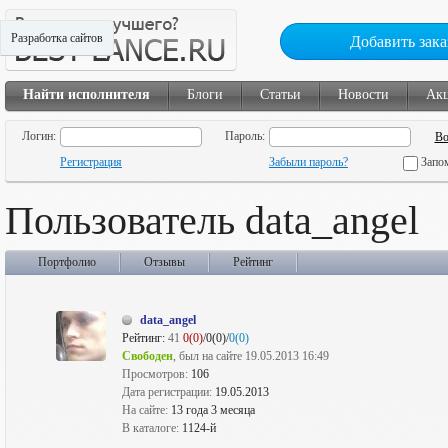
Разработка сайтов
Добавить зака
Найти исполнителя
Блоги
Статьи
Новости
Ак
Логин:
Пароль:
Регистрация
Забыли пароль?
Запо
Пользователь data_angel
Портфолио
Отзывы
Рейтинг
data_angel
Рейтинг:
41
0(0)
/0(0)/
0(0)
Свободен
, был на сайте 19.05.2013 16:49
Просмотров:
106
Дата регистрации:
19.05.2013
На сайте:
13 года 3 месяца
В каталоге:
1124-й