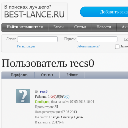
Добавить зака
Найти исполнителя
Блоги
Статьи
Новости
Ак
Логин:
Пароль:
Регистрация
Забыли пароль?
Запо
Пользователь recs0
Портфолио
Отзывы
Рейтинг
recs0
Рейтинг:
1
0(0)
/0(0)/
0(0)
Свободен
, был на сайте 07.05.2013 16:04
Просмотров:
35
Дата регистрации:
07.05.2013
На сайте:
13 года 3 месяца 1 день
В каталоге:
20176-й