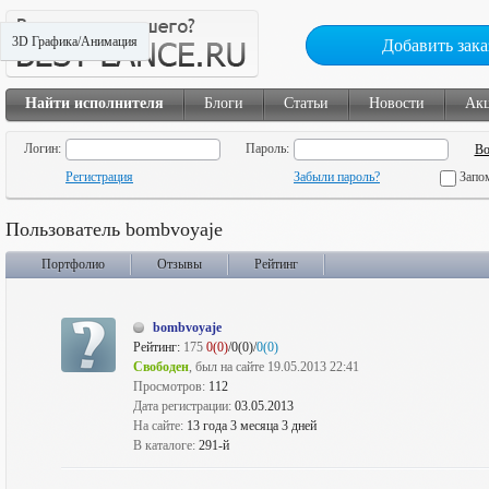
3D Графика/Анимация
Добавить зака
Найти исполнителя
Блоги
Статьи
Новости
Ак
Логин:
Пароль:
Регистрация
Забыли пароль?
Запо
Пользователь bombvoyaje
Портфолио
Отзывы
Рейтинг
bombvoyaje
Рейтинг:
175
0(0)
/0(0)/
0(0)
Свободен
, был на сайте 19.05.2013 22:41
Просмотров:
112
Дата регистрации:
03.05.2013
На сайте:
13 года 3 месяца 3 дней
В каталоге:
291-й