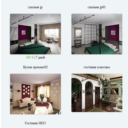
спальня jp
спальня jp01
300 $
| 7 дней
Кухня прованс02
гостиная классика
Гостиная НЕО