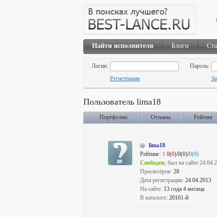
Найти исполнителя
Блоги
Ста
Логин:
Пароль:
Регистрация
За
Пользователь lima18
Портфолио
Отзывы
Рейтинг
lima18
Рейтинг:
1
0(0)
/0(0)/
0(0)
Свободен
, был на сайте 24.04.
Просмотров:
28
Дата регистрации:
24.04.2013
На сайте:
13 года 4 месяца
В каталоге:
20161-й