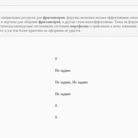
 специальных ресурсов для
фрилансеров
, форумы являлись весьма эффективным спо
 в порталы для общения
фрилансеров
, а другие стали малоэффективны. Темы на форум
ктически еженедельно отслеживать состояние
портфолио
и привлекать к нему внимание
т, а уж тем более красочно их оформить не удастся.
0
Не задано
Не задано, Не задано
Не задано
0
0