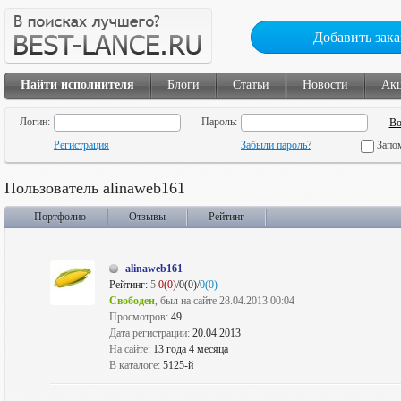
Добавить зака
Найти исполнителя
Блоги
Статьи
Новости
Ак
Логин:
Пароль:
Регистрация
Забыли пароль?
Запо
Пользователь alinaweb161
Портфолио
Отзывы
Рейтинг
alinaweb161
Рейтинг:
5
0(0)
/0(0)/
0(0)
Свободен
, был на сайте 28.04.2013 00:04
Просмотров:
49
Дата регистрации:
20.04.2013
На сайте:
13 года 4 месяца
В каталоге:
5125-й