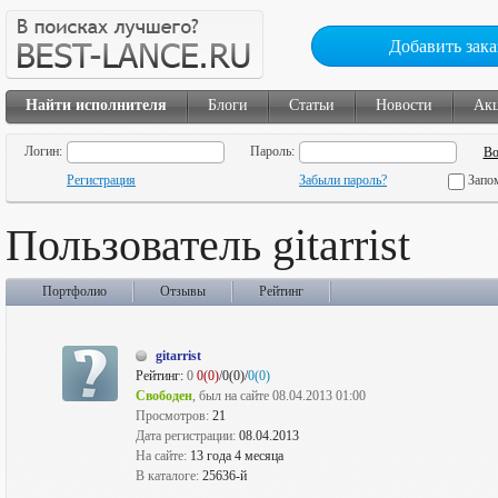
Добавить зака
Найти исполнителя
Блоги
Статьи
Новости
Ак
Логин:
Пароль:
Регистрация
Забыли пароль?
Запо
Пользователь gitarrist
Портфолио
Отзывы
Рейтинг
gitarrist
Рейтинг:
0
0(0)
/0(0)/
0(0)
Свободен
, был на сайте 08.04.2013 01:00
Просмотров:
21
Дата регистрации:
08.04.2013
На сайте:
13 года 4 месяца
В каталоге:
25636-й