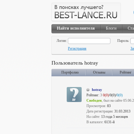
Найти исполнителя
Блоги
Ста
Логин:
Пароль:
Регистрация
За
Пользователь hotray
Портфолио
Отзывы
Рейтинг
hotray
Рейтинг:
3
0(0)
/0(0)/
0(0)
Свободен
, был на сайте 05.06.
Просмотров:
83
Дата регистрации:
31.03.2013
На сайте:
13 года 5 месяцев
В каталоге:
6131-й