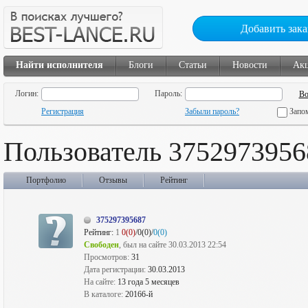
Добавить зака
Найти исполнителя
Блоги
Статьи
Новости
Ак
Логин:
Пароль:
Регистрация
Забыли пароль?
Запо
Пользователь 3752973956
Портфолио
Отзывы
Рейтинг
375297395687
Рейтинг:
1
0(0)
/0(0)/
0(0)
Свободен
, был на сайте 30.03.2013 22:54
Просмотров:
31
Дата регистрации:
30.03.2013
На сайте:
13 года 5 месяцев
В каталоге:
20166-й