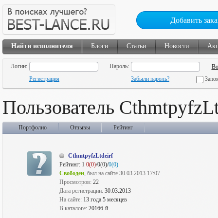
Добавить зака
Найти исполнителя
Блоги
Статьи
Новости
Ак
Логин:
Пароль:
Регистрация
Забыли пароль?
Запо
Пользователь CthmtpyfzLt
Портфолио
Отзывы
Рейтинг
CthmtpyfzLtdeirf
Рейтинг:
1
0(0)
/0(0)/
0(0)
Свободен
, был на сайте 30.03.2013 17:07
Просмотров:
22
Дата регистрации:
30.03.2013
На сайте:
13 года 5 месяцев
В каталоге:
20166-й