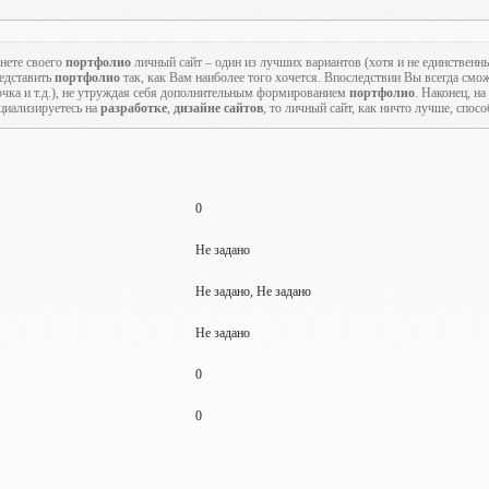
нете своего
портфолио
личный сайт – один из лучших вариантов (хотя и не единственн
редставить
портфолио
так, как Вам наиболее того хочется. Впоследствии Вы всегда смож
точка и т.д.), не утруждая себя дополнительным формированием
портфолио
. Наконец, на
циализируетесь на
разработке
,
дизайне сайтов
, то личный сайт, как ничто лучше, спос
0
Не задано
Не задано, Не задано
Не задано
0
0