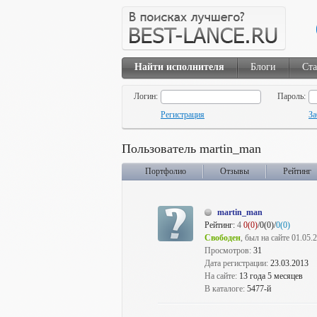
Найти исполнителя
Блоги
Ста
Логин:
Пароль:
Регистрация
За
Пользователь martin_man
Портфолио
Отзывы
Рейтинг
martin_man
Рейтинг:
4
0(0)
/0(0)/
0(0)
Свободен
, был на сайте 01.05.
Просмотров:
31
Дата регистрации:
23.03.2013
На сайте:
13 года 5 месяцев
В каталоге:
5477-й