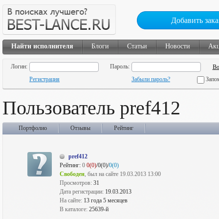
Добавить зака
Найти исполнителя
Блоги
Статьи
Новости
Ак
Логин:
Пароль:
Регистрация
Забыли пароль?
Запо
Пользователь pref412
Портфолио
Отзывы
Рейтинг
pref412
Рейтинг:
0
0(0)
/0(0)/
0(0)
Свободен
, был на сайте 19.03.2013 13:00
Просмотров:
31
Дата регистрации:
19.03.2013
На сайте:
13 года 5 месяцев
В каталоге:
25639-й