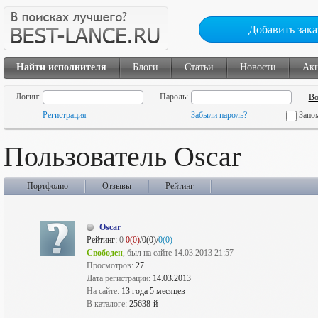
Добавить зака
Найти исполнителя
Блоги
Статьи
Новости
Ак
Логин:
Пароль:
Регистрация
Забыли пароль?
Запо
Пользователь Oscar
Портфолио
Отзывы
Рейтинг
Oscar
Рейтинг:
0
0(0)
/0(0)/
0(0)
Свободен
, был на сайте 14.03.2013 21:57
Просмотров:
27
Дата регистрации:
14.03.2013
На сайте:
13 года 5 месяцев
В каталоге:
25638-й