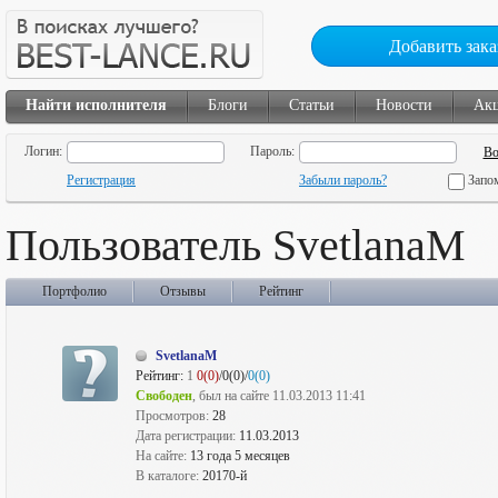
Добавить зака
Найти исполнителя
Блоги
Статьи
Новости
Ак
Логин:
Пароль:
Регистрация
Забыли пароль?
Запо
Пользователь SvetlanaM
Портфолио
Отзывы
Рейтинг
SvetlanaM
Рейтинг:
1
0(0)
/0(0)/
0(0)
Свободен
, был на сайте 11.03.2013 11:41
Просмотров:
28
Дата регистрации:
11.03.2013
На сайте:
13 года 5 месяцев
В каталоге:
20170-й