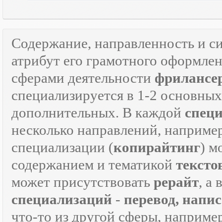
Содержание, направленность и с
атрибут его грамотного оформле
сферами деятельности
фрилансе
специализируется в 1-2 основны
дополнительных. В каждой
спец
несколько направлений, наприме
специализации (
копирайтинг
) м
содержанием и тематикой
тексто
может присутствовать
рерайт
, а
специализаций
-
перевод, напи
что-то из другой сферы, наприме