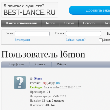
Добавить зака
Найти исполнителя
Блоги
Статьи
Новости
Ак
Логин:
Пароль:
Регистрация
Забыли пароль?
Запо
Пользователь l6mon
Портфолио
Отзывы
Рейтинг
l6mon
Рейтинг:
1
0(0)
/0(0)/
0(0)
Свободен
, был на сайте 25.02.2013 16:57
Просмотров:
24
Дата регистрации:
25.02.2013
На сайте:
13 года 6 месяцев
В каталоге:
20171-й