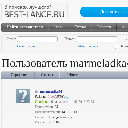
Добавить зака
Найти исполнителя
Блоги
Статьи
Новости
Ак
Логин:
Пароль:
Регистрация
Забыли пароль?
Запо
Пользователь marmeladka
Портфолио
Отзывы
Рейтинг
marmeladka44
Рейтинг:
1
0(0)
/0(0)/
0(0)
Свободен
, был на сайте 14.02.2013 23:28
Просмотров:
25
Дата регистрации:
14.02.2013
На сайте:
13 года 6 месяцев
В каталоге:
20167-й