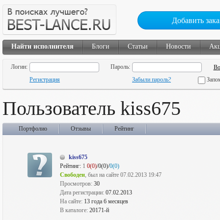
Добавить зака
Найти исполнителя
Блоги
Статьи
Новости
Ак
Логин:
Пароль:
Регистрация
Забыли пароль?
Запо
Пользователь kiss675
Портфолио
Отзывы
Рейтинг
kiss675
Рейтинг:
1
0(0)
/0(0)/
0(0)
Свободен
, был на сайте 07.02.2013 19:47
Просмотров:
30
Дата регистрации:
07.02.2013
На сайте:
13 года 6 месяцев
В каталоге:
20171-й