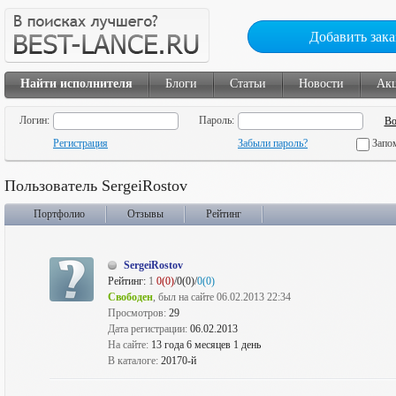
Добавить зака
Найти исполнителя
Блоги
Статьи
Новости
Ак
Логин:
Пароль:
Регистрация
Забыли пароль?
Запо
Пользователь SergeiRostov
Портфолио
Отзывы
Рейтинг
SergeiRostov
Рейтинг:
1
0(0)
/0(0)/
0(0)
Свободен
, был на сайте 06.02.2013 22:34
Просмотров:
29
Дата регистрации:
06.02.2013
На сайте:
13 года 6 месяцев 1 день
В каталоге:
20170-й