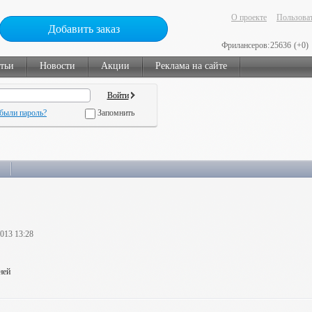
О проекте
Пользоват
Добавить заказ
Фрилансеров:
25636
(+0)
тьи
Новости
Акции
Реклама на сайте
были пароль?
Запомнить
2013 13:28
ней