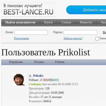
Добавить зака
Найти исполнителя
Блоги
Статьи
Новости
Ак
Логин:
Пароль:
Регистрация
Забыли пароль?
Запо
Пользователь Prikolist
Портфолио
Отзывы
Рейтинг
Prikolist
Рейтинг:
20
0(0)
/0(0)/
0(0)
Свободен
, был на сайте 09.10.2009 13:15
Просмотров:
128
Дата регистрации:
10.09.2008
На сайте:
17 лет 11 месяцев
В каталоге:
2040-й