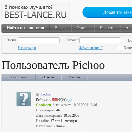
Добавить зака
Найти исполнителя
Блоги
Статьи
Новости
Ак
Логин:
Пароль:
Регистрация
Забыли пароль?
Запо
Пользователь Pichoo
Портфолио
Отзывы
Рейтинг
Pichoo
Рейтинг:
0
0(0)
/0(0)/
0(0)
Свободен
, был на сайте 10.09.2008 16:46
Просмотров:
46
Дата регистрации:
10.09.2008
На сайте:
17 лет 11 месяцев
В каталоге:
25641-й